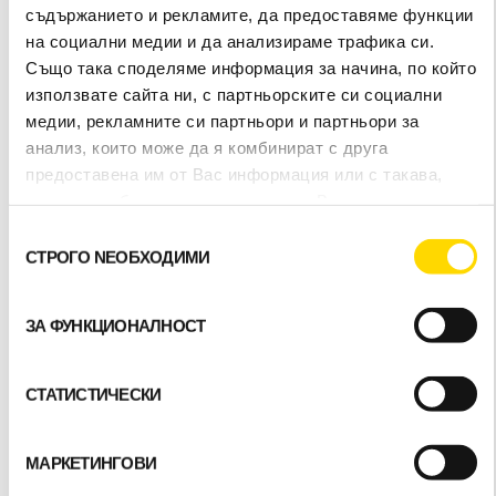
съдържанието и рекламите, да предоставяме функции
хубавият подарък,
на социални медии и да анализираме трафика си.
Също така споделяме информация за начина, по който
който някога бих
използвате сайта ни, с партньорските си социални
медии, рекламните си партньори и партньори за
искал.
Мястото беше
анализ, които може да я комбинират с друга
предоставена им от Вас информация или с такава,
невероятно, а хижата
която са събрали от ползването от Ваша страна на
услугите им.
Избор
невероятно. Наистина
СТРОГО NЕОБХОДИМИ
на
съгласие
се чувствах като у
ЗА ФУНКЦИОНАЛНОСТ
дома далеч от дома
СТАТИСТИЧЕСКИ
(само ако моят дом
МАРКЕТИНГОВИ
беше такъв!)