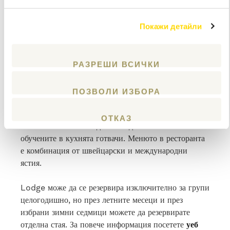
клиентски коментар в Tripadvisor
Покажи детайли
Ще почувствате топлината на хижата веднага щом
влезете, тъй като гостите получават приветливо
РАЗРЕШИ ВСИЧКИ
посрещане в приемната с открита камина.
ПОЗВОЛИ ИЗБОРА
Храненето е един от акцентите на ваканцията, а
отворената кухня на The Lodge предоставя
ОТКАЗ
отлична възможност да наблюдавате Michelin
обучените в кухнята готвачи. Менюто в ресторанта
е комбинация от швейцарски и международни
ястия.
Lodge може да се резервира изключително за групи
целогодишно, но през летните месеци и през
избрани зимни седмици можете да резервирате
отделна стая. За повече информация посетете
уеб