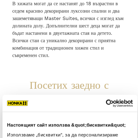
В хижата могат да се настанят до 18 възрастни в
седем красиво декорирани луксозни спални и два
зашеметяващи Master Suites, всички с изглед към
долината долу. Допълнителни шест деца могат да
бъдат настанени в двуетажната стая на детето.
Всички стаи са уникално декорирани с приятна
комбинация от традиционен хижен стил и
съвременен стил.
Посетих заедно с
моята майка като
подарък за рождения
Настоящият сайт използва &quot;бисквитки&quot;
ми ден - най-
Използваме „бисквитки“, за да персонализираме