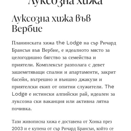
Луксозна хижа във
Вербие
Планинската хижа the Lodge на сър Ричард
Брансън във Вербие, е идеалното място за
целогодишно бягство за семейства и
приятели.
Комплексът разполага с девет
зашеметяващи спални и апартаменти, закрит
басейн, вътрешно и външно джакузи и
приятелски екип от опитни служители. The
Lodge е истински алпийски рай, идеален за
луксозна ски ваканция или активна лятна
почивка.
Тази живописна хижа е доставена от Хонка през
2003 и е купена от сър Ричард Брансън, който се