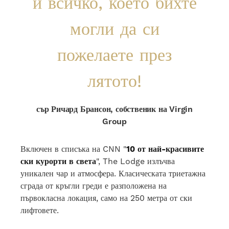
и всичко, което бихте
могли да си
пожелаете през
лятото!
сър Ричард Брансон, собственик на Virgin
Group
Включен в списъка на CNN "
10 от най-красивите
ски курорти в света
", The Lodge излъчва
уникален чар и атмосфера.
Класическата триетажна
сграда от кръгли греди е разположена на
първокласна локация, само на 250 метра от ски
лифтовете.