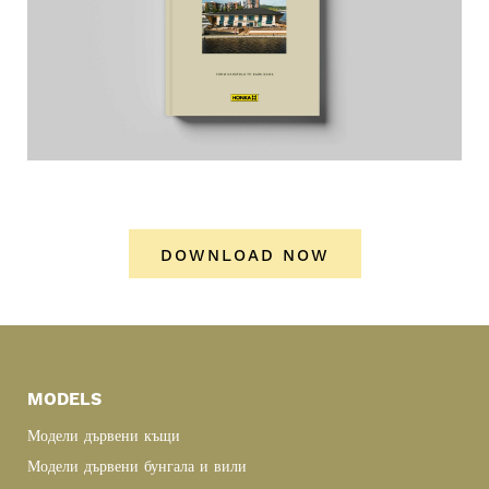
DOWNLOAD NOW
Primary
Sidebar
MODELS
Модели дървени къщи
Модели дървени бунгала и вили