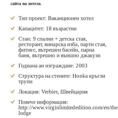
сайта на хотела
.
Тип проект: Ваканционен хотел
Капацитет: 18 възрастни
Стаи: 9 спални + детска стая,
ресторант,
винарска изба
, парти стая,
фитнес, вътрешен басейн, п
арна
баня
, вътрешно и външно джакузи
Годиана ан изграждане: 2003
Структура на стените: Honka кръгли
трупи
Локация: Verbier, Швейцария
Повече информация:
http://www.virginlimitededition.com/en/the
lodge