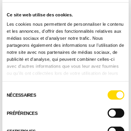
Ce site web utilise des cookies.
Les cookies nous permettent de personnaliser le contenu
et les annonces, d'offrir des fonctionnalités relatives aux
médias sociaux et d'analyser notre trafic. Nous
partageons également des informations sur l'utilisation de
notre site avec nos partenaires de médias sociaux, de
publicité et d'analyse, qui peuvent combiner celles-ci
Maisons en bois contemporaines
›
avec d'autres informations que vous leur avez fournies
ou qu'ils ont collectées lors de votre utilisation de leurs
Maisons en bois classiques
›
Cottages et chalets en bois
›
services.
Sélection
Maisons en bois contemporaines
›
NÉCESSAIRES
du
consentement
Maisons en bois classiques
›
PRÉFÉRENCES
Cottages et chalets en bois
›