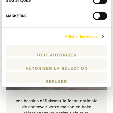
STATISTIQUES
DECOUVREZ TOUS
LES KITS HONKA
›
MARKETING
Afficher les détails
Commencez à planifier
votre maison en bois
TOUT AUTORISER
COMMENCER
AUTORISER LA SÉLECTION
REFUSER
Vos besoins définissent la façon optimale
de concevoir votre maison en bois:
sélectionnez un design unique ou