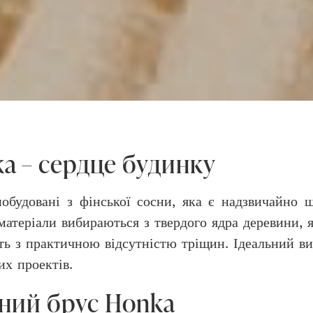
a – сердце будинку
будовані з фінської сосни, яка є надзвичайно 
атеріали вибираються з твердого ядра деревини, 
ь з практичною відсутністю тріщин. Ідеальний ви
их проектів.
ний брус Honka