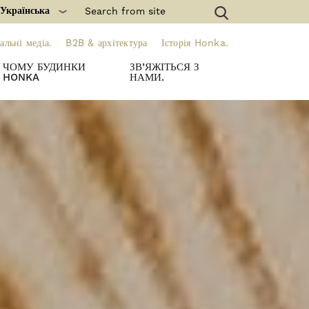
 Українська
альні медіа.
B2B & архітектура
Історія Honka.
ЧОМУ БУДИНКИ
ЗВ’ЯЖІТЬСЯ З
HONKA
НАМИ.