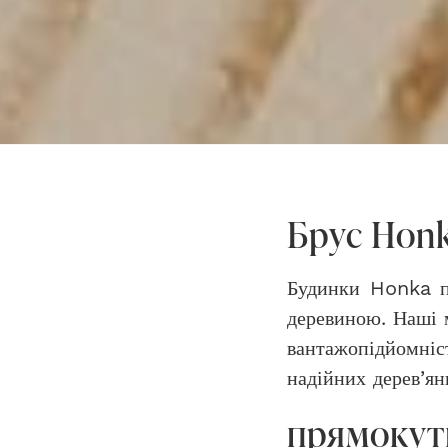
Брус Honk
Будинки Honka по
деревиною. Наші м
вантажопідйомніст
надійних дерев’ян
прямокут