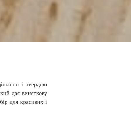
щільною і твердою
який дає виняткову
бір для красивих і