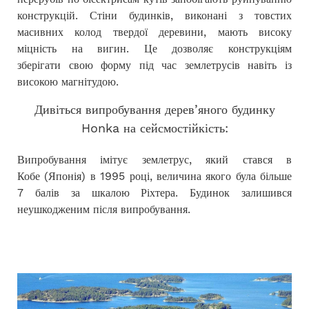
конструкцій. Стіни будинків, виконані з товстих
масивних колод твердої деревини, мають високу
міцність на вигин. Це дозволяє конструкціям
зберігати свою форму під час землетрусів навіть із
високою магнітудою.
Дивіться випробування дерев’яного будинку
Honka на сейсмостійкість:
Випробування імітує землетрус, який стався в
Кобе (Японія) в 1995 році, величина якого була більше
7 балів за шкалою Ріхтера. Б
удинок залишився
неушкодженим після випробування.