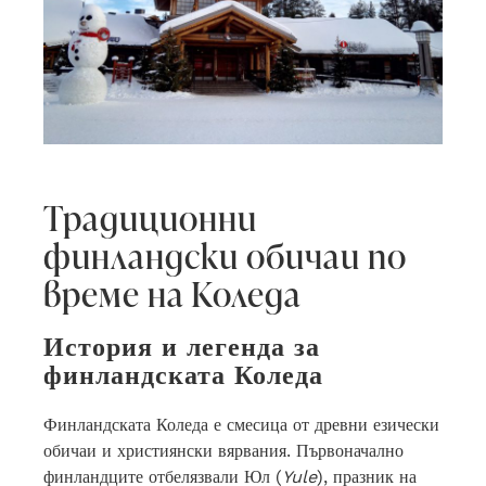
Традиционни
финландски обичаи по
време на Коледа
История и легенда за
финландската Коледа
Финландската Коледа е смесица от древни езически
обичаи и християнски вярвания. Първоначално
финландците отбелязвали Юл (
Yule
), празник на