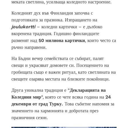
меката светлина, усилваща коледното настроение.
Коледният дух във Финландия започва с
подготовката за празника. Изпращането на
joulukortti
– коледни картички – е дълбоко
вкоренена традиция. Годишно финландците
разменят над
50 милиона картички
, които често са
ръчно направени.
На Бъдни вечер семействата се събират, палят
свещи и украсяват домовете си. Посещението на
гробищата също е важен ритуал, като светлината на
свещите озарява местата на близките покойници.
Друга уникална традиция е “
Декларацията на
Коледния мир
“, която се чете всяка година на
24
декември от град Турку.
Това събитие напомня за
значението на хармонията и добротата през
празничния сезон.