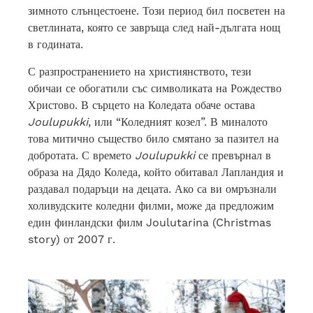
зимното слънцестоене. Този период бил посветен на
светлината, която се завръща след най-дългата нощ
в годината.
С разпространението на християнството, тези
обичаи се обогатили със символиката на Рождество
Христово. В сърцето на Коледата обаче остава
Joulupukki
, или “Коледният козел”. В миналото
това митично същество било смятано за пазител на
добротата. С времето
Joulupukki
се превърнал в
образа на Дядо Коледа, който обитавал Лапландия и
раздавал подаръци на децата. Ако са ви омръзнали
холивудските коледни филми, може да предложим
един финландски филм Joulutarina (Christmas
story) от 2007 г.