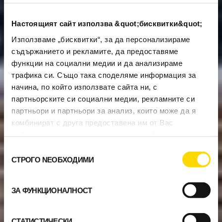
Настоящият сайт използва &quot;бисквитки&quot;
Използваме „бисквитки“, за да персонализираме
съдържанието и рекламите, да предоставяме
функции на социални медии и да анализираме
трафика си. Също така споделяме информация за
начина, по който използвате сайта ни, с
партньорските си социални медии, рекламните си
партньори и партньори за анализ, които може да я
комбинират с друга предоставена им от Вас
информация или с такава, която са събрали от
ползването от Ваша страна на услугите им.
Избор
СТРОГО NЕОБХОДИМИ
на
съгласие
ЗА ФУНКЦИОНАЛНОСТ
СТАТИСТИЧЕСКИ