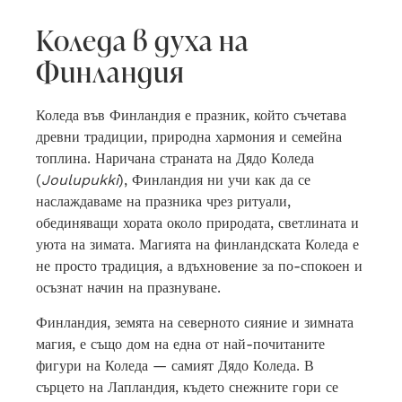
Коледа в духа на
Финландия
Коледа във Финландия е празник, който съчетава
древни традиции, природна хармония и семейна
топлина. Наричана страната на Дядо Коледа
(
Joulupukki
), Финландия ни учи как да се
наслаждаваме на празника чрез ритуали,
обединяващи хората около природата, светлината и
уюта на зимата. Магията на финландската Коледа е
не просто традиция, а вдъхновение за по-спокоен и
осъзнат начин на празнуване.
Финландия, земята на северното сияние и зимната
магия, е също дом на една от най-почитаните
фигури на Коледа — самият Дядо Коледа. В
сърцето на Лапландия, където снежните гори се