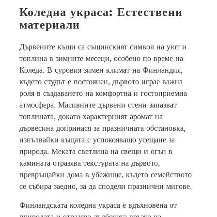
Коледна украса: Естествени
материали
Дървените къщи са същинският символ на уют и
топлина в зимните месеци, особено по време на
Коледа. В суровия зимен климат на Финландия,
където студът е постоянен, дървото играе важна
роля в създаването на комфортна и гостоприемна
атмосфера. Масивните дървени стени запазват
топлината, докато характерният аромат на
дървесина допринася за празничната обстановка,
изпълвайки къщата с успокояващо усещане за
природа. Меката светлина на свещи и огън в
камината отразява текстурата на дървото,
превръщайки дома в убежище, където семейството
се събира заедно, за да сподели празнични мигове.
Финландската коледна украса е вдъхновена от
природата и отразява дълбоката връзка на