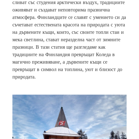
сливат със студения арктически въздух, традициите
оживяват и създават неповторима празнична
атмосфера. Финландците се славят с умението си да
съчетават естествената красота на природата с уюта
на дървените къщи, които, със своите топли стаи и
мека светлина, стават неразделна част от зимните
празници. В тази статия ще разгледаме как
традициите на Финландия превръщат Коледа в
магично преживяване, а дървените къщи се
превръщат в символ на топлина, уют и близост до
природата.