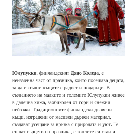
Юлупукки
, финландският
Дядо Коледа
, е
неизменна част от празника, който посещава децата,
за да изпълни къщите с радост и подаръци. В
съзнанието на малките и големите Юлупукки живее
в далечна хижа, заобиколен от гори и снежни
пейзажи. Традиционните финландски дървени
къщи, изградени от масивен дървен материал,
създават усещане за връзка с природата и уют. Те
стават сърцето на празника, с топлите си стаи и