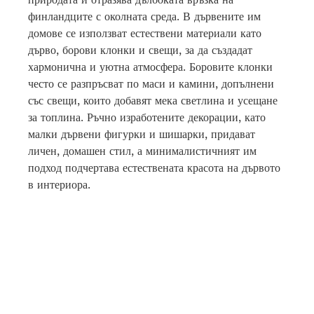
финландците с околната среда. В дървените им
домове се използват естествени материали като
дърво, борови клонки и свещи, за да създадат
хармонична и уютна атмосфера. Боровите клонки
често се разпръсват по маси и камини, допълнени
със свещи, които добавят мека светлина и усещане
за топлина. Ръчно изработените декорации, като
малки дървени фигурки и шишарки, придават
личен, домашен стил, а минималистичният им
подход подчертава естествената красота на дървото
в интериора.
Един от най-емблематичните елементи е
himmeli
– традиционна геометрична украса, направена от
ръжена слама, която се окачва от тавана. Свещи и
фенери осветяват зимната тъмнина, а венци и
аранжировки от борови клонки украсяват врати и
маси.