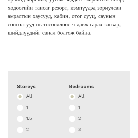
хөдөөгийн тансаг резорт, кэмпүүдэд зориулсан
амралтын хаусууд, кабин, отог сууц, саунын
сонголтууд нь төсөөллөөс ч давж гарах загвар,
шийдлүүдийг санал болгож байна
.
Storeys
Bedrooms
All
All
1
1
1.5
2
2
3