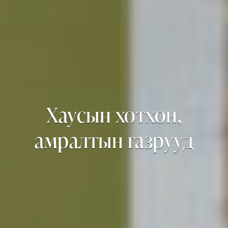
Хаусын хотхон,
амралтын газрууд