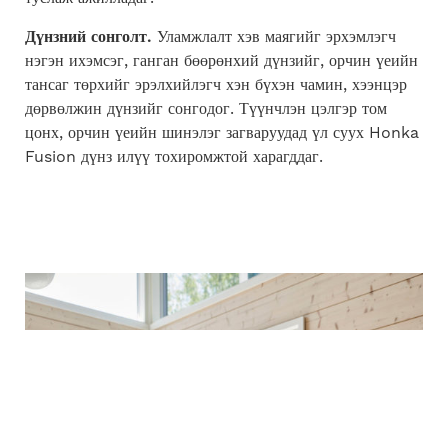
Дүнзний сонголт
.
Уламжлалт хэв маягийг эрхэмлэгч
нэгэн ихэмсэг, ганган бөөрөнхий дүнзийг, орчин үеийн
тансаг төрхийг эрэлхийлэгч хэн бүхэн чамин, хээнцэр
дөрвөлжин дүнзийг сонгодог. Түүнчлэн цэлгэр том
цонх, орчин үеийн шинэлэг загваруудад үл суух Honka
Fusion дүнз илүү тохиромжтой харагддаг.