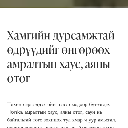
Хамгийн дурсамжтай
өдрүүдийг өнгөрөөх
амралтын хаус, аяны
отог
Нөхөн сэргээгдэх ойн цэвэр модоор бүтээгдэх
Honka амралтын хаус, аяны отог, саун нь
байгальтай төгс зохицох тул ямар ч уур амьсгал,
орчинд хоршиж, уусаж чаддаг. Амралтын газар,