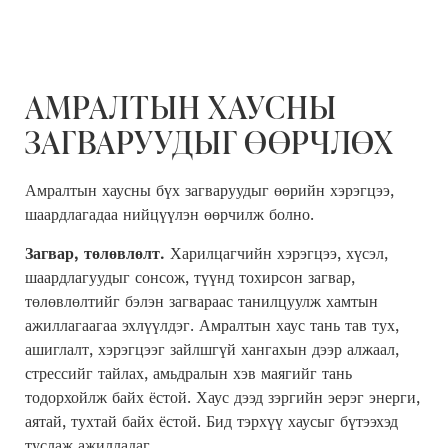
АМРАЛТЫН ХАУСНЫ
ЗАГВАРУУДЫГ ӨӨРЧЛӨХ
Амралтын хаусны бүх загваруудыг өөрийн хэрэгцээ,
шаардлагадаа нийцүүлэн өөрчилж болно.
Загвар, төлөвлөлт
.
Харилцагчийн хэрэгцээ, хүсэл,
шаардлагуудыг сонсож, түүнд тохирсон загвар,
төлөвлөлтийг бэлэн загвараас танилцуулж хамтын
ажиллагаагаа эхлүүлдэг. Амралтын хаус тань тав тух,
ашиглалт, хэрэгцээг зайлшгүй хангахын дээр алжаал,
стрессийг тайлах, амьдралын хэв маягийг тань
тодорхойлж байх ёстой. Хаус дээд зэргийн эерэг энерги,
аятай, тухтай байх ёстой. Бид тэрхүү хаусыг бүтээхэд
туслаж ажилладаг.