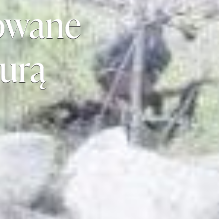
owane
urą