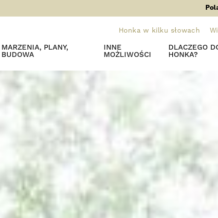
Pol
Honka w kilku słowach
Wi
MARZENIA, PLANY,
INNE
DLACZEGO DO
BUDOWA
MOŻLIWOŚCI
HONKA?