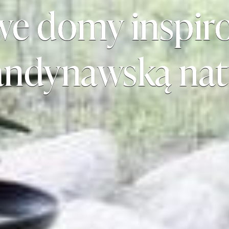
we domy inspir
andynawską nat