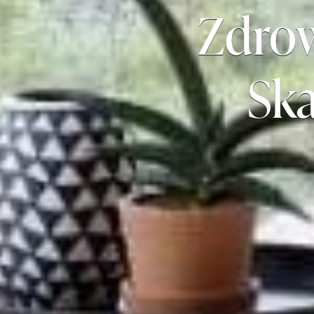
Zdro
Sk