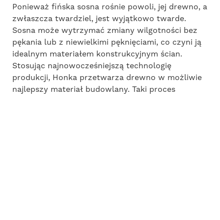
Ponieważ fińska sosna rośnie powoli, jej drewno, a
zwłaszcza twardziel, jest wyjątkowo twarde.
Sosna może wytrzymać zmiany wilgotności bez
pękania lub z niewielkimi pęknięciami, co czyni ją
idealnym materiałem konstrukcyjnym ścian.
Stosując najnowocześniejszą technologię
produkcji, Honka przetwarza drewno w możliwie
najlepszy materiał budowlany. Taki proces
przetwarza pojedyncze drzewo sosnowe w
naturalną część budynku, która ostatecznie staje
się czyimś domem.
ZRÓWNOWAŻONE
EKOLOGICZNIE
LEŚNICTWO I
PRODUKCJA