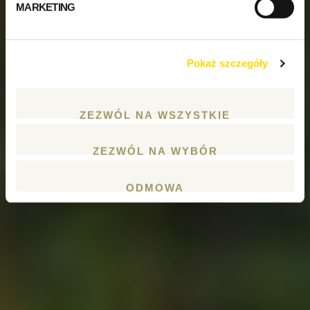
MARKETING
Pokaż szczegóły
ZEZWÓL NA WSZYSTKIE
ZEZWÓL NA WYBÓR
ODMOWA