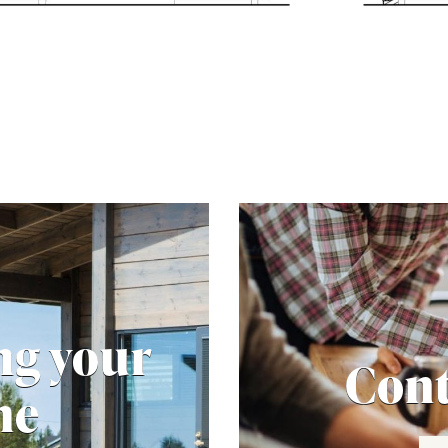
ng your
Cont
me