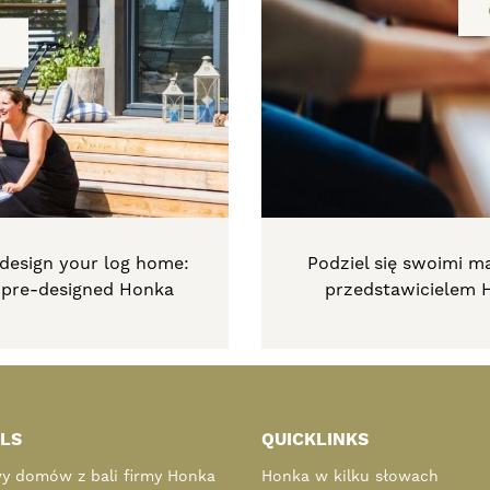
 design your log home:
Podziel się swoimi m
a pre-designed Honka
przedstawicielem 
LS
QUICKLINKS
y domów z bali firmy Honka
Honka w kilku słowach