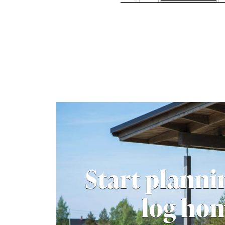
Start planni
log ho