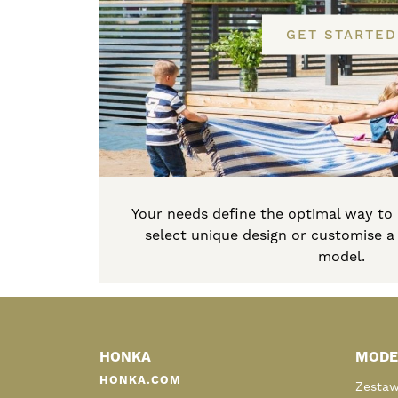
GET STARTED
Your needs define the optimal way to
select unique design or customise 
model.
Primary
Sidebar
HONKA
MODE
HONKA.COM
Zestaw