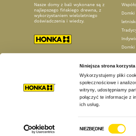
Nasze domy z bali wykonane są z
Współc
najlepszego fińskiego drewna, z
Domki
wykorzystaniem wieloletniego
doświadczenia i wiedzy.
letnis
Tradyc
Indywi
Domki
letnis
Domy k
Niniejsza strona korzysta
Marzen
Wykorzystujemy pliki cook
Dlacze
społecznościowe i analizo
B2B & 
witryny, udostępniamy pa
połączyć te informacje z 
FAQ
ich usług.
Wybór
Copyright Honkarakenne Oyj. All Rights Reserved. Our distrib
NIEZBĘDNE
zgody