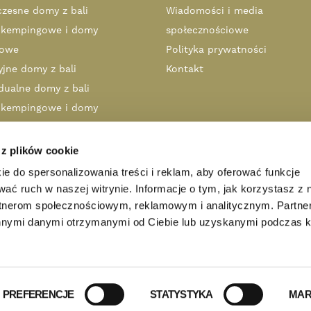
zesne domy z bali
Wiadomości i media
 kempingowe i domy
społecznościowe
kowe
Polityka prywatności
yjne domy z bali
Kontakt
dualne domy z bali
 kempingowe i domy
kowe
tóre zbudowaliśmy
 z plików cookie
ia, plany, budowa
ie do spersonalizowania treści i reklam, aby oferować funkcje
go dom z bali firmy Honka?
wać ruch w naszej witrynie. Informacje o tym, jak korzystasz z 
Architekci
rtnerom społecznościowym, reklamowym i analitycznym. Partn
innymi danymi otrzymanymi od Ciebie lub uzyskanymi podczas k
utors and importers are independent local entrepreneurs.
PREFERENCJE
STATYSTYKA
MAR