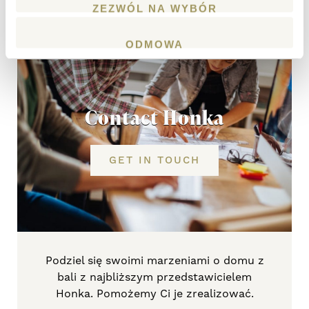
ZEZWÓL NA WYBÓR
model.
ODMOWA
Contact Honka
GET IN TOUCH
Podziel się swoimi marzeniami o domu z
bali z najbliższym przedstawicielem
Honka. Pomożemy Ci je
zrealizować.