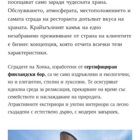
посещават само заради чудесната храна.
Обслужването, атмосферата, местоположението и
самата сграда на ресторанта допълват вкуса на
храната. Крайъгълният камък на едно
незабравимо преживяване от страна на клиентите
е бизнес концепция, която отчита всички тези
характеристики.
Сградите на Хонка, изработени от
сертифициран
финландски бор
, са не само издръжливи и екологични,
но и елегантни, стилни и луксозни. Те осигуряват
идеална среда за релаксация, прекарване на време със
семейството и наслаждаване на природата.
Атрактивните екстериори и уютни интериори са лесно
създадени с естествено дърво, с модерен завършек.