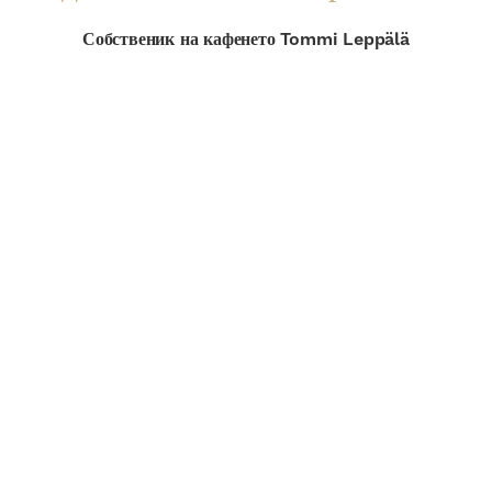
Собственик на кафенето Tommi Leppälä
Как да изградите
модерно кафене (англ.)
ПРОЧЕТИ ПОВЕЧЕ НА АНГЛ.
ЕЗИК
Изградете модерно кафене с естествена
дървесина