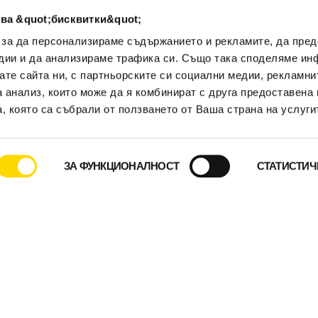
ва &quot;бисквитки&quot;
бъде с професионална насоченост, на следваия де
 за да персонализираме съдържанието и рекламите, да пре
ация за клиенти
.
дии и да анализираме трафика си. Също така споделяме ин
вате сайта ни, с партньорските си социални медии, рекламни
олеги архитекти, инженери и интериорни дизайнери, които се 
а анализ, които може да я комбинират с друга предоставена 
чиви конструкции и красиви и функционални интериорни и екс
, която са събрали от ползването от Ваша страна на услуги
. Част от темите, които ще се презентират са:
а архитектура
ожности на дървените конструкции
ЗА ФУНКЦИОНАЛНОСТ
СТАТИСТИЧ
от 18.30ч.
 Кракра 11, Съюз на архитектите
телно записване тук: