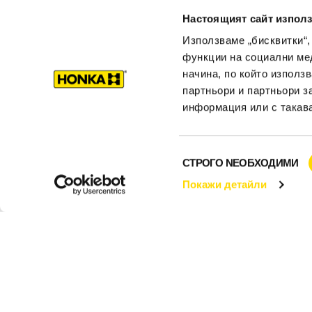
Настоящият сайт използ
Това събитие ще 
Използваме „бисквитки“,
ще има и
презент
функции на социални ме
начина, по който използ
Приветстваме всички к
партньори и партньори з
здравословни и устой
информация или с такава
посетят нашето събитие
1. Модерна скандинаск
Избор
2. Предимства и възм
СТРОГО NЕОБХОДИМИ
на
3. Въпроси и отговори
Покажи детайли
съгласие
ДАТА: 21 ноем. 2018 
ЛОКАЦИЯ: София, ул.
Необходимо е предвари