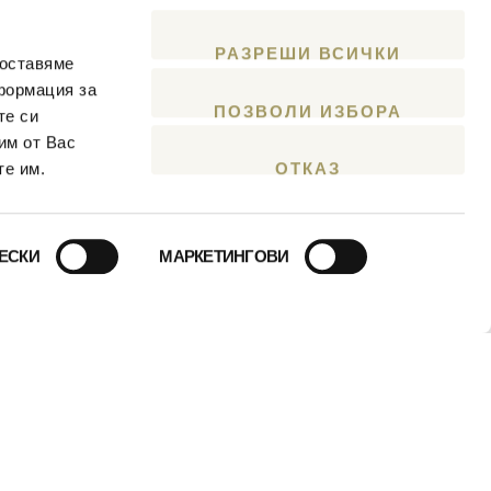
н 22-ри ноември
РАЗРЕШИ ВСИЧКИ
доставяме
формация за
ПОЗВОЛИ ИЗБОРА
те си
интересуват от
им от Вас
териорни решения, да
ОТКАЗ
те им.
ЕСКИ
МАРКЕТИНГОВИ