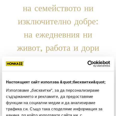
на семейството ни
изключително добре:
на ежедневния ни
живот, работа и дори
партита.
Системите за
отопление и
Настоящият сайт използва &quot;бисквитки&quot;
вентилация работят
Използваме „бисквитки“, за да персонализираме
съдържанието и рекламите, да предоставяме
добре.
Лесно е да
функции на социални медии и да анализираме
трафика си. Също така споделяме информация за
дишаме в тази къща
начина, по който използвате сайта ни, с