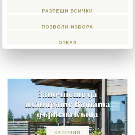
Структура на стените: Не-слягащи греди
РАЗРЕШИ ВСИЧКИ
Fusion, FXL 204
Honka ID: 002823
ПОЗВОЛИ ИЗБОРА
ОТКАЗ
Започнете да
планирате Вашата
дървена къща
ЗАПОЧНИ