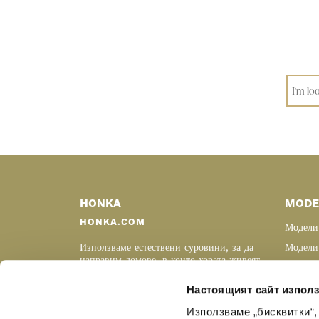
Primary
Sidebar
HONKA
MODE
HONKA.COM
Модели
Използваме естествени суровини, за да
Модели
направим домове, в които хората живеят,
Постро
по-качествени и по-уютни. Нашите
дървени къщи
са изработени от най-
Мечтай,
Настоящият сайт използ
добрата дървесина, с дългогодишен опит
Защо д
и знания.
Използваме „бисквитки“,