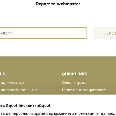
Report to webmaster
ТЪРС
LS
QUICKLINKS
 дървени къщи
Хонка накратко
 дървени бунгала и вили
Политика за поверителност
ени къщи и вили
За контакти
 планирай, реализирай
ва &quot;бисквитки&quot;
ървена къща Хонка?
 за да персонализираме съдържанието и рекламите, да пре