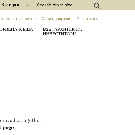
: Български
стойчиво развитие
Хонка накратко
За контакти
ЪРВЕНА КЪЩА
B2B, АРХИТЕКТИ,
ИНВЕСТИТОРИ
emoved altogether.
t page
.