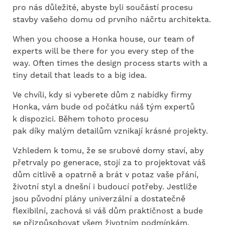
pro nás důležité, abyste byli součástí procesu
stavby vašeho domu od prvního náčrtu architekta.
When you choose a Honka house, our team of
experts will be there for you every step of the
way. Often times the design process starts with a
tiny detail that leads to a big idea.
Ve chvíli, kdy si vyberete dům z nabídky firmy
Honka, vám bude od počátku náš tým expertů
k dispozici. Během tohoto procesu
pak díky malým detailům vznikají krásné projekty.
Vzhledem k tomu, že se srubové domy staví, aby
přetrvaly po generace, stojí za to projektovat váš
dům citlivě a opatrně a brát v potaz vaše přání,
životní styl a dnešní i budoucí potřeby. Jestliže
jsou původní plány univerzální a dostatečně
flexibilní, zachová si váš dům praktičnost a bude
se přizpůsobovat všem životním podmínkám.