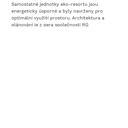
Samostatné jednotky eko-resortu jsou
energeticky úsporné a byly navrženy pro
optimální využití prostoru. Architektura a
plánování je z pera společnosti RG
Arquitectos. Třípatrové rekreační domy o
rozloze 165 metrů čtverečních mají dvě velké
terasy, z nichž jedna je přístupná z obývacího
pokoje a druhá z hlavní ložnice. Velkorysé
obytné prostory nabízejí panoramatický
výhled na pohoří Sierra Nevada skrze masivní
prosklené plochy, které jsou navrženy s
trojitým sklem. V každém bytě jsou také čtyři
útulné ložnice a loftové patro se světlíky.