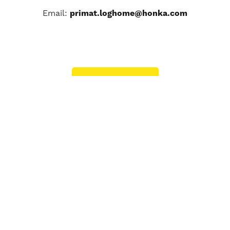
Email:
primat.loghome@honka.com
Primary
Sidebar
MODELS