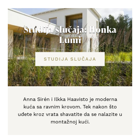
Studija slučaja: Honka
Lumi
STUDIJA SLUČAJA
Anna Sirén i Ilkka Haavisto je moderna
kuća sa ravnim krovom. Tek nakon što
uđete kroz vrata shavatite da se nalazite u
montažnoj kući.