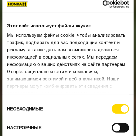
Этот сайт использует файлы «куки»
Мы используем файлы cookie, чтобы анализировать
трафик, подбирать для вас подходящий контент и
рекламу, а также дать вам возможность делиться
информацией в социальных сетях. Мы передаем
информацию о ваших действиях на сайте партнерам
Google: социальным сетям и компаниям,
занимающимся рекламой и веб-аналитикой. Наши
партнеры могут комбинировать эти сведения с
предоставленной вами информацией, а также
данными, которые они получили при использовании
Выбор
вами их сервисов.
НЕОБХОДИМЫЕ
согласия
НАСТРОЕЧНЫЕ