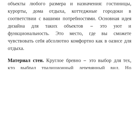
объекты любого размера и назначения: гостиницы,
курорты, дома отдыха, коттеджные городоки в
соответствии с вашими потребностями. Основная идея
дизайна для таких объектов – это уют и
функциональность. Это место, где вы сможете
чувствовать себя абсолютно комфортно как в оазисе для
отдыха.
Материал стен.
Круглое бревно – это выбор для тех,
кто выбрал традиционный деревянный вид. Но
современный стиль – мультиламельний брус
используется для объектов постоянного проживания
общего и коммерческого назначения. Последнее
изобретение Honka – безусадочный брус
HonkaFusion, это решение для конструкций с
большими панорамными окнами.