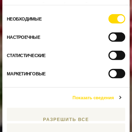
предоставленной вами информацией, а также
данными, которые они получили при использовании
Выбор
вами их сервисов.
НЕОБХОДИМЫЕ
согласия
НАСТРОЕЧНЫЕ
СТАТИСТИЧЕСКИЕ
МАРКЕТИНГОВЫЕ
Показать сведения
РАЗРЕШИТЬ ВСЕ