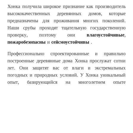
Хонка получила широкое признание как производитель
высококачественных деревянных домов, которые
предназначены для проживания многих поколений.
Наши срубы проходят тщательную государственную
проверку, поэтому они
влагоустойчивые
,
пожаробезопасны
и
сейсмоустойчивы
.
Профессионально спроектированные и правильно
построенные деревянные дома Хонка прослужат сотни
лет. Они защитят вас от влаги и экстремальных
погодных и природных условий. У Хонка уникальный
опыт, базирующийся на многолетнем опыте
исследований и предыдущее поколений финнов.
Начиная с 1958 года нами было построено более
85,000 разнообразных объектов в 50 странах мира.
Поэтому Хонка – мировой эксперт в области здорового,
экологически чистого и безопасного жилья.
образцы Наших деревянных домов