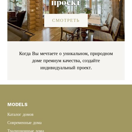
проект
СМОТРЕТЬ
Когда Вы мечтаете о уникальном, природном
доме премиум качества, создайте
индивидуальный проект.
Primary
Sidebar
MODELS
Каталог домов
Современные дома
Традиционные дома