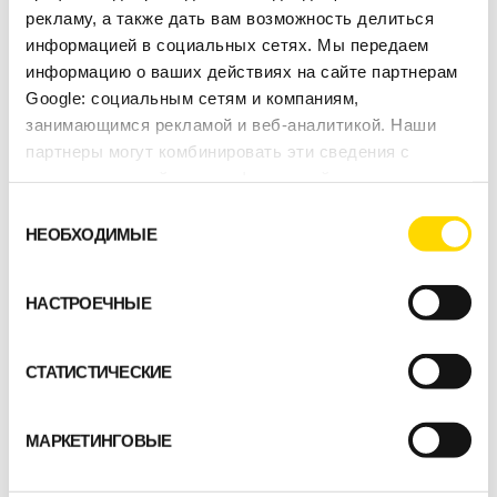
рекламу, а также дать вам возможность делиться
информацией в социальных сетях. Мы передаем
информацию о ваших действиях на сайте партнерам
Google: социальным сетям и компаниям,
занимающимся рекламой и веб-аналитикой. Наши
партнеры могут комбинировать эти сведения с
предоставленной вами информацией, а также
данными, которые они получили при использовании
Выбор
вами их сервисов.
НЕОБХОДИМЫЕ
согласия
НАСТРОЕЧНЫЕ
СТАТИСТИЧЕСКИЕ
МАРКЕТИНГОВЫЕ