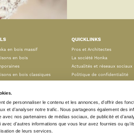
LS
QUICKLINKS
nka en bois massif
Pros et Architectes
isons en bois
La société Honka
poraines
Actualités et réseaux sociaux
isons en bois classiques
Politique de confidentialité
alets et cottages en bois
FAQ
s sur mesures
Ventes B2B
okies.
tisez votre rêve
Nous contacter
t de personnaliser le contenu et les annonces, d'offrir des fonct
alisations de maisons
ux et d'analyser notre trafic. Nous partageons également des in
uelles
site avec nos partenaires de médias sociaux, de publicité et d'anal
 avec d'autres informations que vous leur avez fournies ou qu'il
oi du bois massif
lisation de leurs services.