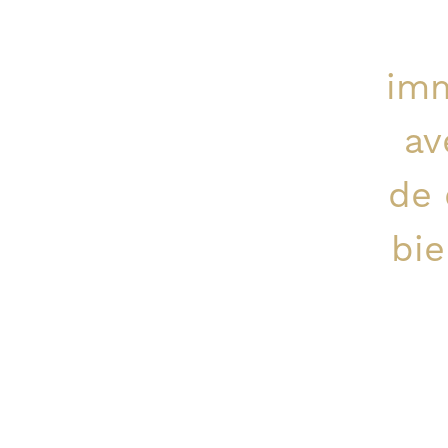
im
av
de 
bie