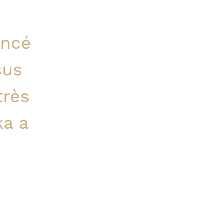
ncé
sus
très
ka a