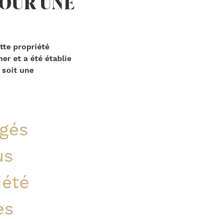
POUR UNE
tte propriété
er et a été établie
 soit une
gés
us
iété
es