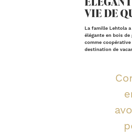
ÉLÉGANT
VIE DE Q
La famille Lehtola a
élégante en bois de 
comme coopérative d
destination de vaca
Co
e
avo
p