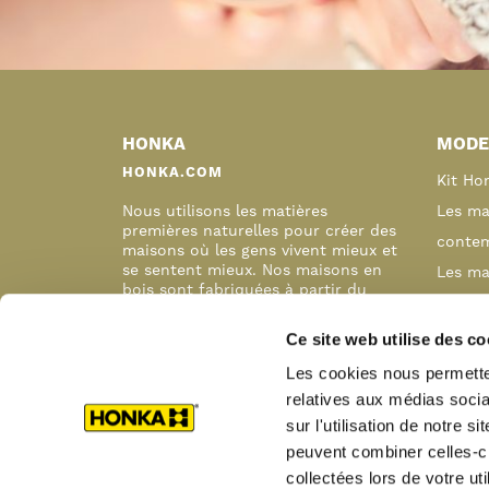
Primary
Sidebar
HONKA
MODE
HONKA.COM
Kit Ho
Nous utilisons les matières
Les ma
premières naturelles pour créer des
contem
maisons où les gens vivent mieux et
se sentent mieux. Nos maisons en
Les ma
bois sont fabriquées à partir du
Les ch
meilleur bois finlandais, avec des
années de connaissances et
Maison
Ce site web utilise des co
d’expérience.
Concré
Les cookies nous permetten
Nos ré
relatives aux médias socia
individ
sur l'utilisation de notre 
peuvent combiner celles-ci
Pourqu
collectées lors de votre uti