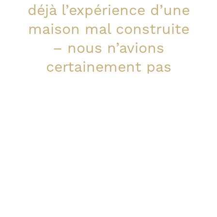
déjà l’expérience d’une
maison mal construite
– nous n’avions
certainement pas
besoin d’un avoir une
autre.
Marjo Rönnkvist, customer,
House Harmonia
Nos maisons sont construites en pin qui provient
de forêts finlandaises certifiées PEFC. Il s’agit d’un
matériau de construction 100% renouvelable et
organique – le choix parfait pour les structures en
bois massif.