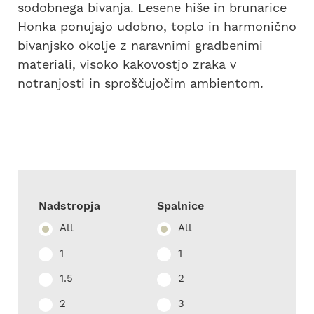
sodobnega bivanja. Lesene hiše in brunarice
Honka ponujajo udobno, toplo in harmonično
bivanjsko okolje z naravnimi gradbenimi
materiali, visoko kakovostjo zraka v
notranjosti in sproščujočim ambientom.
Nadstropja
Spalnice
All
All
1
1
1.5
2
2
3