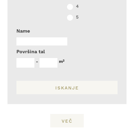
4
5
Name
Površina tal
m²
-
ISKANJE
VEČ