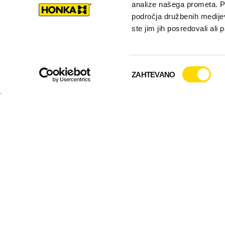
hiš in celotnih 
analize našega prometa. Po
področja družbenih medijev,
ste jim jih posredovali ali 
Oglejte si nekatere p
Izbira
ZAHTEVANO
soglasja
Primary
Sidebar
HONKA
MODE