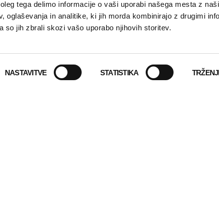
letoviških kompleksov.
leg tega delimo informacije o vaši uporabi našega mesta z našim
 oglaševanja in analitike, ki jih morda kombinirajo z drugimi inf
pa so jih zbrali skozi vašo uporabo njihovih storitev.
rimere B2B in poiščite ideje za lasten gradbeni projekt.
NASTAVITVE
STATISTIKA
TRŽENJ
VEČ
LS
QUICKLINKS