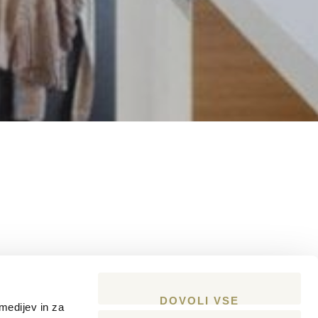
sega. Material
bjektov.
DOVOLI VSE
do stanovanjskih
medijev in za