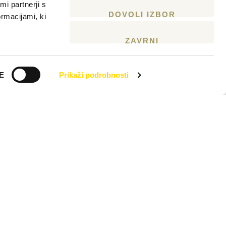
i partnerji s
DOVOLI IZBOR
ormacijami, ki
ZAVRNI
E
Prikaži podrobnosti
SOCIAL MEDIA