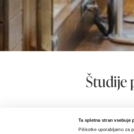
Študije
Gradnja lesa ni
je zelo raznovrs
Ta spletna stran vsebuje 
Izkušnje imamo z
Piškotke uporabljamo za pr