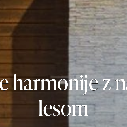
te harmonije z 
lesom