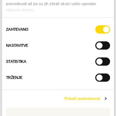
poseda (FXL 128) + zunanja izolacija
posredovali ali pa so jih zbrali skozi vašo uporabo
Obloga:
plošče finskega borovca
njihovih storitev.
Lokacija: Finistère, Francija
Izbira
Honka id: 016111
ZAHTEVANO
soglasja
NASTAVITVE
STATISTIKA
Začnite načrtovati svoj
dom!
TRŽENJE
ZAČNITE
Prikaži podrobnosti