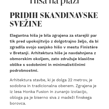
PRIDIH SKANDINAVSKE
SVEŽINE
Elegantna hiša je bila zgrajena za starejši par
tik pred upokojitvijo z dolgotrajno željo, da bi
zgradila svojo sanjsko hišo v mestu Finistère
v Bretanji. Arhitektura hiše je navdahnjena z
obmorskim okoljem, zato združuje klasične
oblike s sodobnimi in minimalističnimi
podrobnostmi.
Arhitektura stavbe, ki je dolga 22 metrov, je
sodobna in tradicionalna obenem. Zgrajena je
iz lesa Honka Fusion in zunanjo izolacijo,
obloga pa je biserno siva z madeži finskega
borovca.