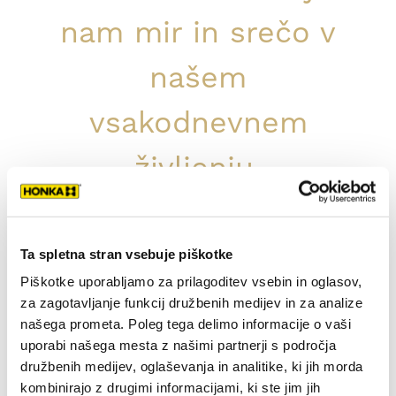
nam mir in srečo v
našem
vsakodnevnem
življenju.
Stranke, Beach House
Ta spletna stran vsebuje piškotke
Vrsta
zgradbe: bivalni dom
Piškotke uporabljamo za prilagoditev vsebin in oglasov,
Površina bivalnih prostorov
: 168 m2
za zagotavljanje funkcij družbenih medijev in za analize
Število sob: 5
našega prometa. Poleg tega delimo informacije o vaši
uporabi našega mesta z našimi partnerji s področja
Leto izgradnje: 2010
družbenih medijev, oglaševanja in analitike, ki jih morda
Konstrukcija sten
:
les Honka, ki se ne
kombinirajo z drugimi informacijami, ki ste jim jih