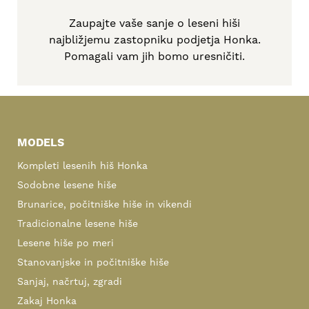
Zaupajte vaše sanje o leseni hiši
najbližjemu zastopniku podjetja Honka.
Pomagali vam jih bomo uresničiti.
Primary
Sidebar
MODELS
Kompleti lesenih hiš Honka
Sodobne lesene hiše
Brunarice, počitniške hiše in vikendi
Tradicionalne lesene hiše
Lesene hiše po meri
Stanovanjske in počitniške hiše
Sanjaj, načrtuj, zgradi
Zakaj Honka