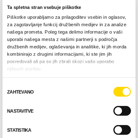
energije.
Ta spletna stran vsebuje piškotke
Piškotke uporabljamo za prilagoditev vsebin in oglasov,
Jan-Erik Viitala
za zagotavljanje funkcij družbenih medijev in za analize
našega prometa. Poleg tega delimo informacije o vaši
uporabi našega mesta z našimi partnerji s področja
Solarne plošče na sedlasti strehi in
družbenih medijev, oglaševanja in analitike, ki jih morda
premišljena baterija ustvarjata dovolj energije
kombinirajo z drugimi informacijami, ki ste jim jih
za devet mesecev na leto. Med tremi
posredovali ali pa so jih zbrali skozi vašo uporabo
najtemnejšimi meseci pozimi, pa dodatno
njihovih storitev.
energijo ustvarja generator.
Izbira
Vrsta zgradbe: koča s savno
ZAHTEVANO
soglasja
Površina bivalnih prostorov: 24,5 m2
Pokrita terasa: 22 m2
NASTAVITVE
Terasa: 92,5 m2
STATISTIKA
Konstrukcija sten: štirikotni les, debelina
112 mm