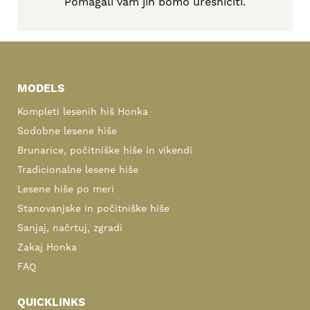
Pomagali vam jih bomo uresničiti.
Primary
Sidebar
MODELS
Kompleti lesenih hiš Honka
Sodobne lesene hiše
Brunarice, počitniške hiše in vikendi
Tradicionalne lesene hiše
Lesene hiše po meri
Stanovanjske in počitniške hiše
Sanjaj, načrtuj, zgradi
Zakaj Honka
FAQ
QUICKLINKS