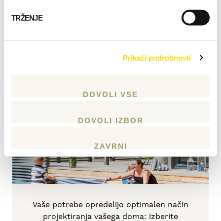
Lokacija: zahodna obala Finske
TRŽENJE
Prikaži podrobnosti
Začnite načrtovati svoj
DOVOLI VSE
dom!
DOVOLI IZBOR
ZAČNITE
ZAVRNI
Vaše potrebe opredelijo optimalen način
projektiranja vašega doma: izberite