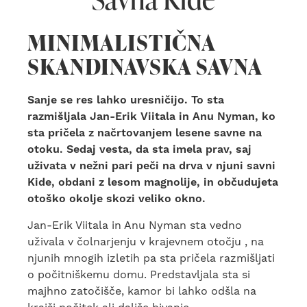
MINIMALISTIČNA
SKANDINAVSKA SAVNA
Sanje se res lahko uresničijo. To sta
razmišljala Jan-Erik Viitala in Anu Nyman, ko
sta pričela z načrtovanjem lesene savne na
otoku. Sedaj vesta, da sta imela prav, saj
uživata v nežni pari peči na drva v njuni savni
Kide, obdani z lesom magnolije, in občudujeta
otoško okolje skozi veliko okno.
Jan-Erik Viitala in Anu Nyman sta vedno
uživala v čolnarjenju v krajevnem otočju , na
njunih mnogih izletih pa sta pričela razmišljati
o počitniškemu domu. Predstavljala sta si
majhno zatočišče, kamor bi lahko odšla na