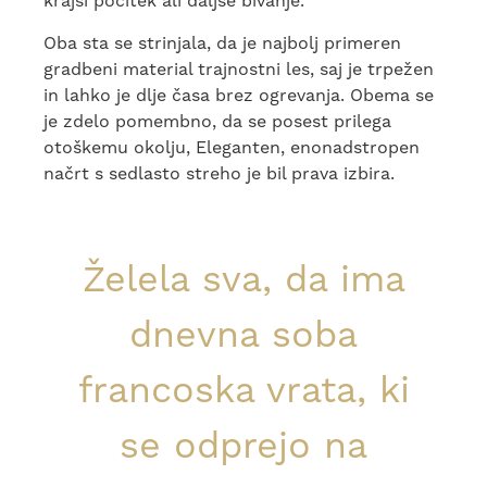
krajši počitek ali daljše bivanje.
Oba sta se strinjala, da je najbolj primeren
gradbeni material trajnostni les, saj je trpežen
in lahko je dlje časa brez ogrevanja. Obema se
je zdelo pomembno, da se posest prilega
otoškemu okolju, Eleganten, enonadstropen
načrt s sedlasto streho je bil prava izbira.
Želela sva, da ima
dnevna soba
francoska vrata, ki
se odprejo na