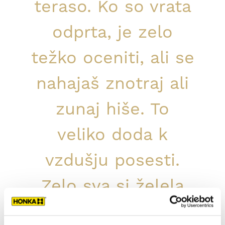
teraso. Ko so vrata
odprta, je zelo
težko oceniti, ali se
nahajaš znotraj ali
zunaj hiše. To
veliko doda k
vzdušju posesti.
Zelo sva si želela
ustvariti tak tok