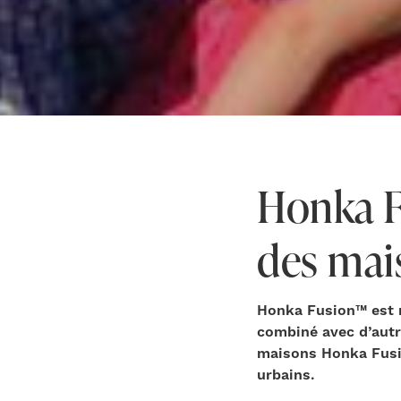
Honka F
des mai
Honka Fusion™ est n
combiné avec d’autre
maisons Honka Fusio
urbains.