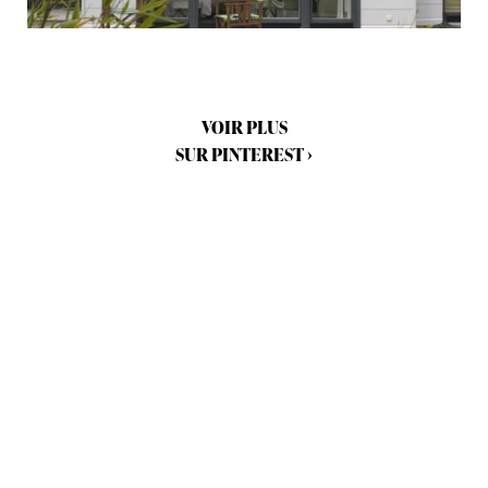
VOIR PLUS
SUR PINTEREST
›
Téléchargez la brochure
de nos réalisations Honka
Téléchargez la brochure de nos réalisations Honka
et découvrez nos maisons Honka dans le monde
entier.