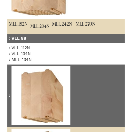
MLL 182N
MLL 242N
MLL 270N
MLL 204N
:
VLL 88
:
VLL 112N
:
VLL 134N
:
MLL 134N
: