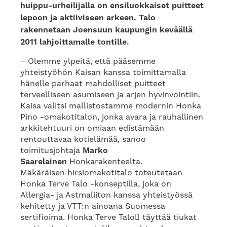
huippu-urheilijalla on ensiluokkaiset puitteet
lepoon ja aktiiviseen arkeen. Talo
rakennetaan Joensuun kaupungin keväällä
2011 lahjoittamalle tontille.
− Olemme ylpeitä, että pääsemme
yhteistyöhön Kaisan kanssa toimittamalla
hänelle parhaat mahdolliset puitteet
terveelliseen asumiseen ja arjen hyvinvointiin.
Kaisa valitsi mallistostamme modernin Honka
Pino -omakotitalon, jonka avara ja rauhallinen
arkkitehtuuri on omiaan edistämään
rentouttavaa kotielämää, sanoo
toimitusjohtaja
Marko
Saarelainen
Honkarakenteelta.
Mäkäräisen hirsiomakotitalo toteutetaan
Honka Terve Talo -konseptilla, joka on
Allergia- ja Astmaliiton kanssa yhteistyössä
kehitetty ja VTT:n ainoana Suomessa
sertifioima. Honka Terve Talo täyttää tiukat