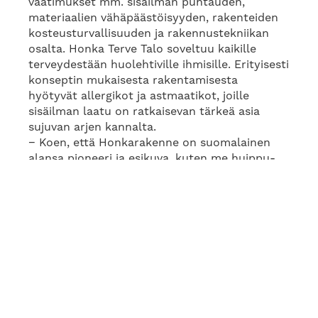
vaatimukset mm. sisäilman puhtauden,
materiaalien vähäpäästöisyyden, rakenteiden
kosteusturvallisuuden ja rakennustekniikan
osalta. Honka Terve Talo soveltuu kaikille
terveydestään huolehtiville ihmisille. Erityisesti
konseptin mukaisesta rakentamisesta
hyötyvät allergikot ja astmaatikot, joille
sisäilman laatu on ratkaisevan tärkeä asia
sujuvan arjen kannalta.
− Koen, että Honkarakenne on suomalainen
alansa pioneeri ja esikuva, kuten me huippu-
urheilijatkin olemme omalla alallamme.
Erityisen tärkeänä pidän Honkarakenteen
pitkäjänteistä työtä terveellisen asumisen ja
hyvinvoinnin edistäjänä. Terveellisyys ja hyvä
sisäilma olivat luonnollisesti minulle kriittisiä
tekijöitä talotoimittajaa valitessa.
Metsähallituksen metsien keskellä kasvaneena
massiivipuu tuntui alusta asti oikealta
rakennusmateriaalilta,
Kaisa
Mäkäräinen
kertoo.