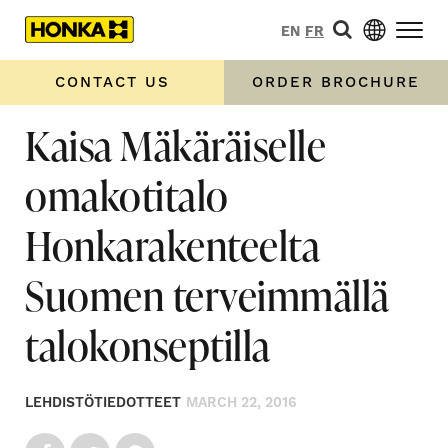
EN
FR
CONTACT US
ORDER BROCHURE
Kaisa Mäkäräiselle
omakotitalo
Honkarakenteelta
Suomen terveimmällä
talokonseptilla
LEHDISTÖTIEDOTTEET
MARCH 22, 2016