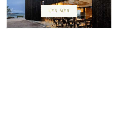
LES MER
Café Birgitta er en helt spesiell
sommerkafe iHelsingfors, Finland.
Bygningen ligger i et åpent landskap ved
sjøen, beskyttet mot vær og vind og med
en fantastisk utsikt.
Du har en fantastisk