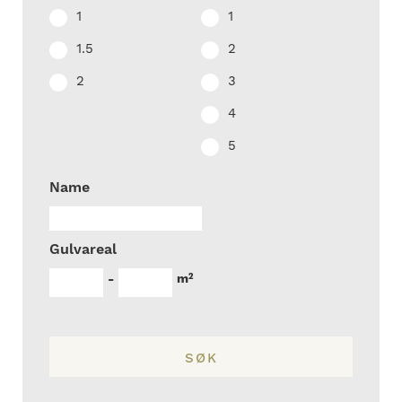
1
1
1.5
2
2
3
4
5
Name
Gulvareal
m²
-
SØK