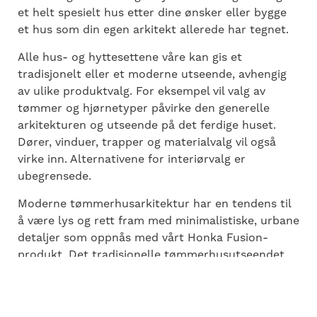
et helt spesielt hus etter dine ønsker eller bygge
et hus som din egen arkitekt allerede har tegnet.
Alle hus- og hyttesettene våre kan gis et
tradisjonelt eller et moderne utseende, avhengig
av ulike produktvalg. For eksempel vil valg av
tømmer og hjørnetyper påvirke den generelle
arkitekturen og utseende på det ferdige huset.
Dører, vinduer, trapper og materialvalg vil også
virke inn. Alternativene for interiørvalg er
ubegrensede.
Moderne tømmerhusarkitektur har en tendens til
å være lys og rett fram med minimalistiske, urbane
detaljer som oppnås med vårt Honka Fusion-
produkt. Det tradisjonelle tømmerhusutseendet
oppnås med funksjoner som kryssede hjørner,
vindussprosser, dekorative gerikter og vindusarker.