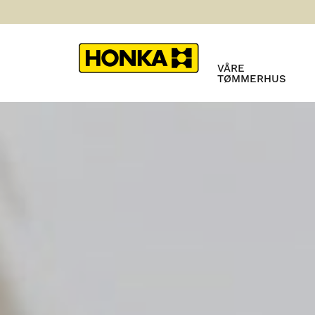
VÅRE
TØMMERHUS