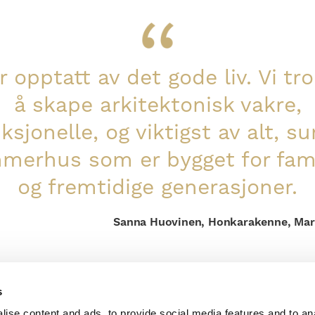
r opptatt av det gode liv. Vi tr
å skape arkitektonisk vakre,
ksjonelle, og viktigst av alt, s
merhus som er bygget for fami
og fremtidige generasjoner.
Sanna Huovinen, Honkarakenne, Mar
s
ise content and ads, to provide social media features and to an