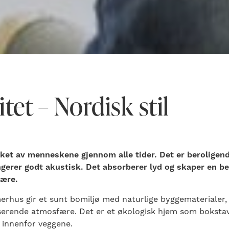
itet – Nordisk stil
sket av menneskene gjennom alle tider. Det er beroligend
ngerer godt akustisk. Det absorberer lyd og skaper en b
ære.
rhus gir et sunt bomiljø med naturlige byggematerialer,
serende atmosfære. Det er et økologisk hjem som bokstave
innenfor veggene.