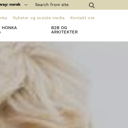
way: norsk
onka
Nyheter og sosiale media
Kontakt oss
T HONKA
B2B OG
S
ARKITEKTER