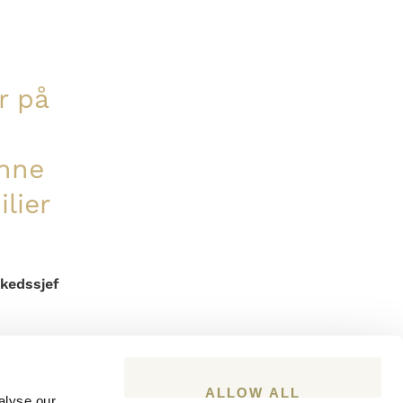
or på
unne
lier
kedssjef
ALLOW ALL
alyse our