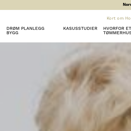
Nor
Kort om H
DRØM PLANLEGG
KASUSSTUDIER
HVORFOR E
BYGG
TØMMERHU