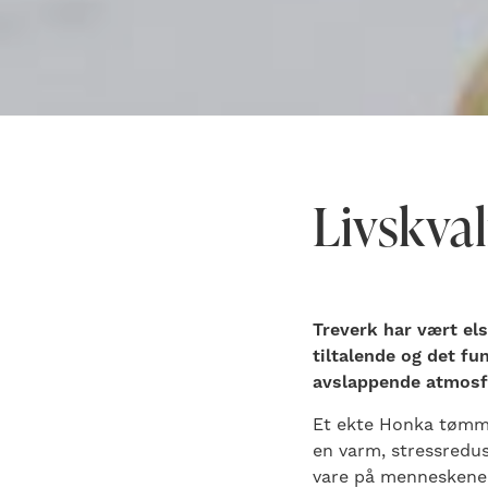
Livskval
Treverk har vært el
tiltalende og det fu
avslappende atmosf
Et ekte Honka tømme
en varm, stressredu
vare på menneskene 