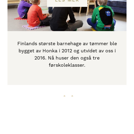
LES MER
Finlands største barnehage av tømmer ble
bygget av Honka i 2012 og utvidet av oss i
2016. Nå huser den også tre
førskoleklasser.
Alle våre brukere, fra
voksne til barn, er svært