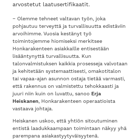
arvostetut laatusertifikaatit.
− Olemme tehneet valtavan työn, joka
pohjautuu terveyttä ja turvallisuutta edistäviin
arvoihimme. Vuosia kestänyt työ
toimintojemme hiomiseksi merkitsee
Honkarakenteen asiakkaille entisestään
lisääntynyttä turvallisuutta. Kun
talonvalmistuksen kaikkia prosesseja valvotaan
ja kehitetään systemaattisesti, omakotitalon
tai vapaa-ajan asunnon ostaja tietää varmasti,
että rakennus on valmistettu tehokkaasti ja
juuri niin kuin on luvattu, sanoo
Erja
Heiskanen
, Honkarakenteen operaatioista
vastaava johtaja.
Heiskanen uskoo, että yhtiön sitoutuminen
entistä laadukkaampaan toimintaan näkyy yhä
parempana asiakastyytyväisyytenä.