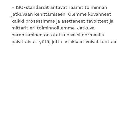
− ISO-standardit antavat raamit toiminnan
jatkuvaan kehittämiseen. Olemme kuvanneet
kaikki prosessimme ja asettaneet tavoitteet ja
mittarit eri toiminnoillemme. Jatkuva
parantaminen on otettu osaksi normaalia
päivittäistä työtä, jotta asiakkaat voivat luottaa
ostamansa talopaketin turvallisuuteen,
terveellisyyteen ja korkeaan kotimaiseen
laatuun, Heiskanen sanoo.
Honkarakenne on maailman johtava aitoja
massiivipuutaloja valmistava ja markkinoiva
yritys. Alansa edelläkävijä on tunnettu
korkeasta laadusta, jota se pitää kaiken
keskiössä innovatiivisen tuotekehityksen ja
ekologisen rakentamisen ohella.
− Kansainvälisiin ISO-standardeihin
sitoutuminen on jatkumo kaikissa laatuun